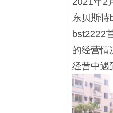
2021
东贝斯特b
bst22
的经营情
经营中遇