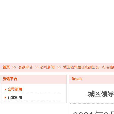
首页
>>
资讯平台
>>
公司新闻
>>
城区领导颜明光副区长一行莅临广东
Details
资讯平台
公司新闻
城区领导
行业新闻