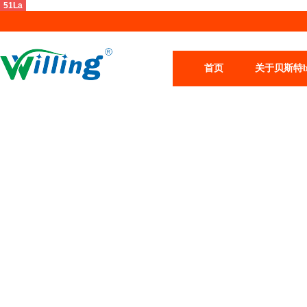
51La
首页
关于贝斯特bs